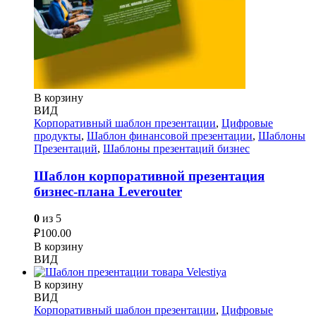
В корзину
ВИД
Корпоративный шаблон презентации
,
Цифровые
продукты
,
Шаблон финансовой презентации
,
Шаблоны
Презентаций
,
Шаблоны презентаций бизнес
Шаблон корпоративной презентация
бизнес-плана Leverouter
0
из 5
₽
100.00
В корзину
ВИД
В корзину
ВИД
Корпоративный шаблон презентации
,
Цифровые