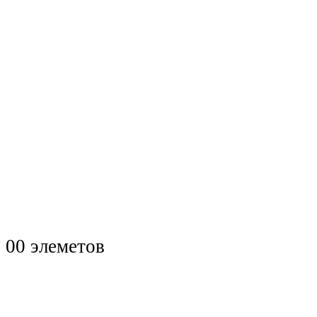
0
0 элеметов