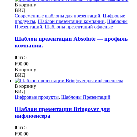
В корзину
ВИД
Современные шаблоны для презентаций
,
Цифровые
продукты
,
Шаблон презентации компании
,
Шаблоны
Презентаций
,
Шаблоны презентаций офисные
Шаблон презентации Absolute — профиль
компании.
0
из 5
₽
90.00
В корзину
ВИД
В корзину
ВИД
Цифровые продукты
,
Шаблоны Презентаций
Шаблон презентации Bringover для
инфлюенсера
0
из 5
₽
90.00