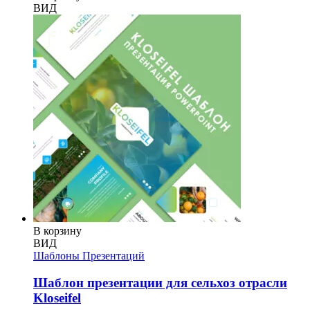
ВИД
В корзину
ВИД
Шаблоны Презентаций
Шаблон презентации для сельхоз отрасли
Kloseifel