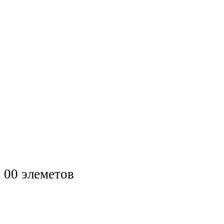
0
0 элеметов