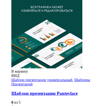
В корзину
ВИД
Шаблон презентации универсальный
,
Шаблоны
Презентаций
Шаблон презентации Pantevlace
0
из 5