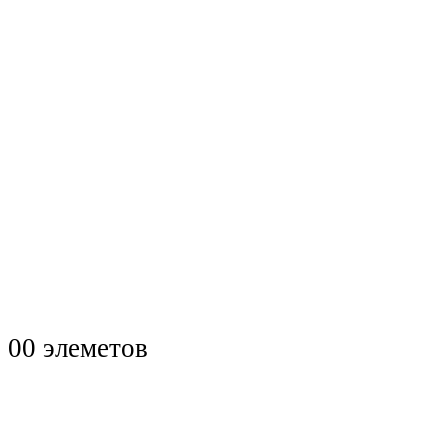
0
0 элеметов