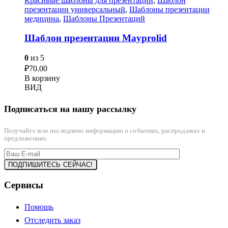
Красивые шаблоны для презентаций
,
Шаблон
презентации универсальный
,
Шаблоны презентации
медицина
,
Шаблоны Презентаций
Шаблон презентации Mayprolid
0
из 5
₽
70.00
В корзину
ВИД
Подписаться на нашу рассылку
Получайте всю последнюю информацию о событиях, распродажах и
предложениях.
Сервисы
Помощь
Отследить заказ