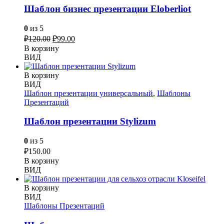
Шаблон бизнес презентации Eloberliot
0
из 5
Первоначальная
Текущая
₽
120.00
₽
99.00
цена
цена:
В корзину
составляла
₽99.00.
ВИД
₽120.00.
В корзину
ВИД
Шаблон презентации универсальный
,
Шаблоны
Презентаций
Шаблон презентации Stylizum
0
из 5
₽
150.00
В корзину
ВИД
В корзину
ВИД
Шаблоны Презентаций