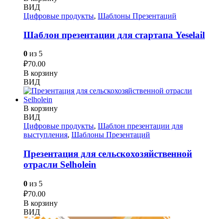
ВИД
Цифровые продукты
,
Шаблоны Презентаций
Шаблон презентации для стартапа Yeselail
0
из 5
₽
70.00
В корзину
ВИД
В корзину
ВИД
Цифровые продукты
,
Шаблон презентации для
выступления
,
Шаблоны Презентаций
Презентация для сельскохозяйственной
отрасли Selholein
0
из 5
₽
70.00
В корзину
ВИД