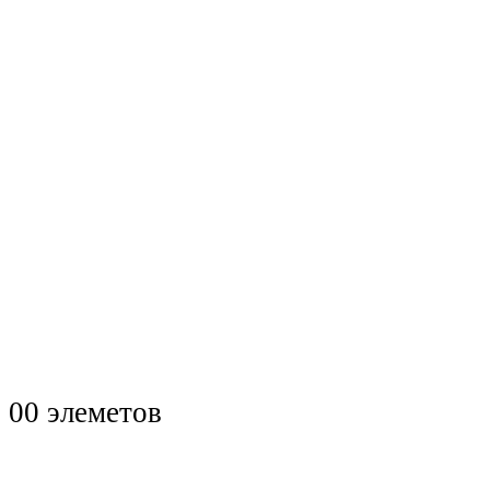
0
0 элеметов