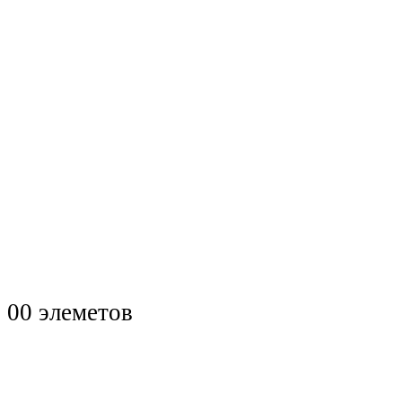
0
0 элеметов