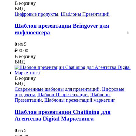
В корзину
ВИД
Цифровые продукты
,
Шаблоны Презентаций
Шаблон презентации Bringover для
инфлюенсера
0
из 5
₽
90.00
В корзину
ВИД
В корзину
ВИД
Современные шаблоны для презентаций
,
Цифровые
продукты
,
Шаблон IT презентации
,
Шаблоны
Презентаций
,
Шаблоны презентаций маркетинг
Шаблон презентации Chatlining для
Агентства Digital Маркетинга
0
из 5