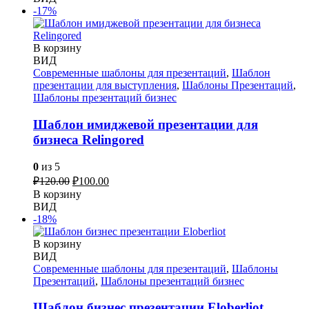
-17%
В корзину
ВИД
Современные шаблоны для презентаций
,
Шаблон
презентации для выступления
,
Шаблоны Презентаций
,
Шаблоны презентаций бизнес
Шаблон имиджевой презентации для
бизнеса Relingored
0
из 5
Первоначальная
Текущая
₽
120.00
₽
100.00
цена
цена:
В корзину
составляла
₽100.00.
ВИД
₽120.00.
-18%
В корзину
ВИД
Современные шаблоны для презентаций
,
Шаблоны
Презентаций
,
Шаблоны презентаций бизнес
Шаблон бизнес презентации Eloberliot