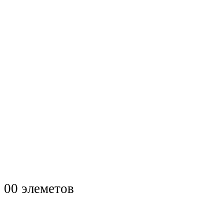
0
0 элеметов