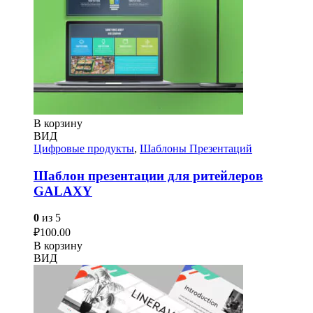
В корзину
ВИД
Цифровые продукты
,
Шаблоны Презентаций
Шаблон презентации для ритейлеров
GALAXY
0
из 5
₽
100.00
В корзину
ВИД