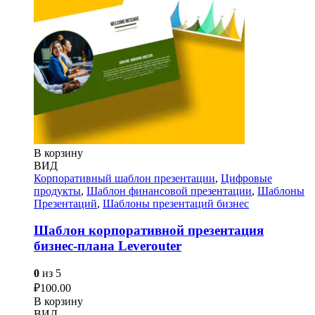
В корзину
ВИД
Корпоративный шаблон презентации
,
Цифровые
продукты
,
Шаблон финансовой презентации
,
Шаблоны
Презентаций
,
Шаблоны презентаций бизнес
Шаблон корпоративной презентация
бизнес-плана Leverouter
0
из 5
₽
100.00
В корзину
ВИД