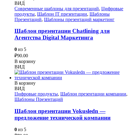
ВИД
Современные шаблоны для презентаций
,
Цифровые
продукты
,
Шаблон IT презентации
,
Шаблоны
Презентаций
,
Шаблоны презентаций маркетинг
Шаблон презентации Chatlining для
Агентства Digital Маркетинга
0
из 5
₽
90.00
В корзину
ВИД
В корзину
ВИД
Цифровые продукты
,
Шаблон презентации компании
,
Шаблоны Презентаций
Шаблон презентации Vokusledn —
предложение технической компании
0
из 5