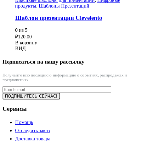
Красивые шаблоны для презентаций
,
Цифровые
продукты
,
Шаблоны Презентаций
Шаблон презентации Clevelento
0
из 5
₽
120.00
В корзину
ВИД
Подписаться на нашу рассылку
Получайте всю последнюю информацию о событиях, распродажах и
предложениях.
Сервисы
Помощь
Отследить заказ
Доставка товара