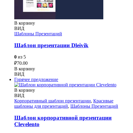
В корзину
ВИД
Шаблоны Презентаций
Шаблон презентации Dleivik
0
из 5
₽
70.00
В корзину
ВИД
Горячее предложение
В корзину
ВИД
Корпоративный шаблон презентации
,
Красивые
шаблоны для презентаций
,
Шаблоны Презентаций
Шаблон корпоративной презентации
Сlevelento