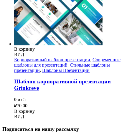
В корзину
ВИД
Корпоративный шаблон презентации
,
Современные
шаблоны для презентаций
,
Стильные шаблоны
презентаций
,
Шаблоны Презентаций
Шаблон корпоративной презентации
Grinkreve
0
из 5
₽
70.00
В корзину
ВИД
Подписаться на нашу рассылку