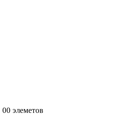
0
0 элеметов