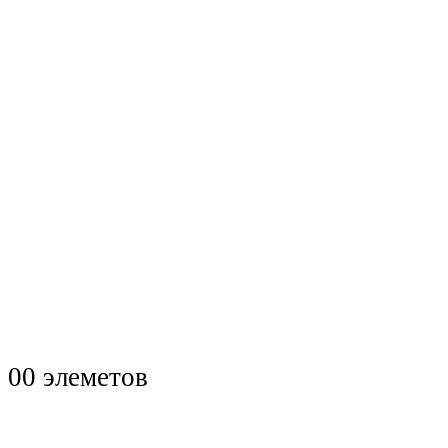
0
0 элеметов