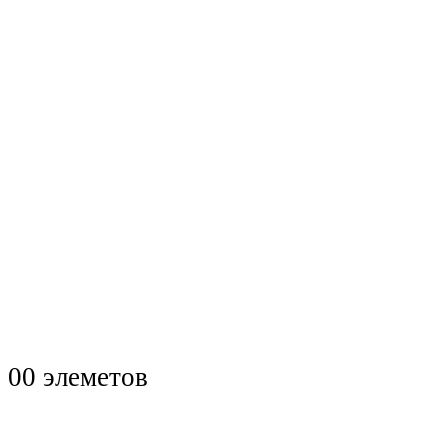
0
0 элеметов