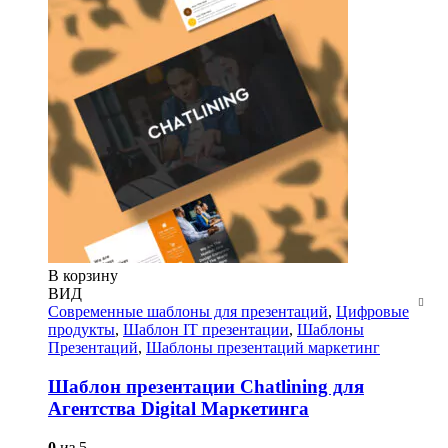
В корзину
ВИД
Современные шаблоны для презентаций
,
Цифровые
продукты
,
Шаблон IT презентации
,
Шаблоны
Презентаций
,
Шаблоны презентаций маркетинг
Шаблон презентации Chatlining для
Агентства Digital Маркетинга
0
из 5