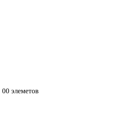
0
0 элеметов