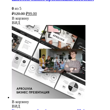
0
из 5
Первоначальная
Текущая
₽
120.00
₽
99.00
цена
цена:
В корзину
составляла
₽99.00.
ВИД
₽120.00.
В корзину
ВИД