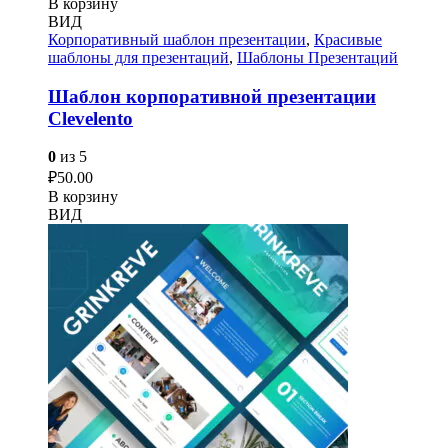
В корзину
ВИД
Корпоративный шаблон презентации
,
Красивые
шаблоны для презентаций
,
Шаблоны Презентаций
Шаблон корпоративной презентации
Сlevelento
0
из 5
₽
50.00
В корзину
ВИД