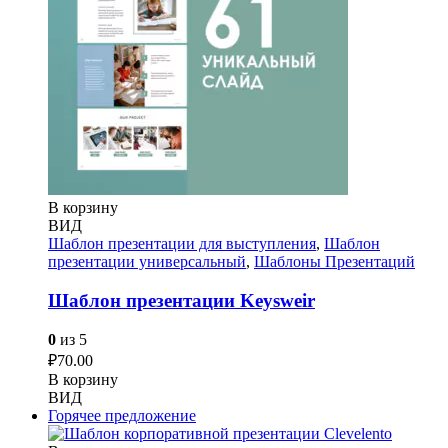
В корзину
ВИД
Шаблон презентации для выступления
,
Шаблон
презентации универсальный
,
Шаблоны Презентаций
Шаблон презентации Keysweir
0
из 5
₽
70.00
В корзину
ВИД
Горячее предложение