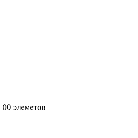
0
0 элеметов