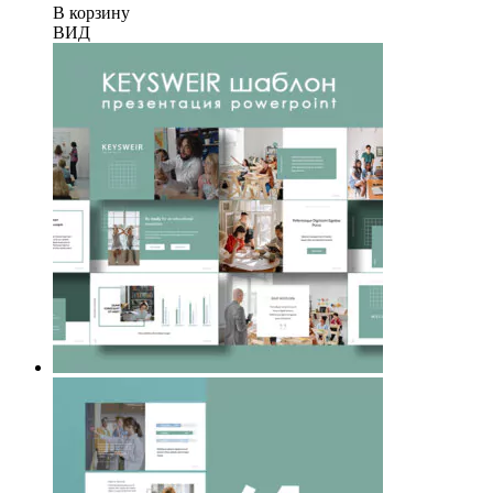
цена
цена:
В корзину
составляла
₽100.00.
ВИД
₽120.00.