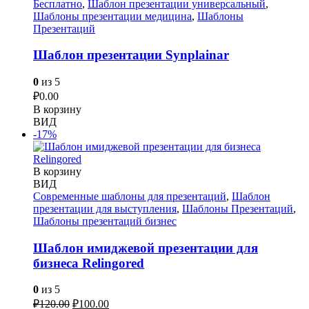
Бесплатно
,
Шаблон презентации универсальный
,
Шаблоны презентации медицина
,
Шаблоны
Презентаций
Шаблон презентации Synplainar
0
из 5
₽
0.00
В корзину
ВИД
-17%
В корзину
ВИД
Современные шаблоны для презентаций
,
Шаблон
презентации для выступления
,
Шаблоны Презентаций
,
Шаблоны презентаций бизнес
Шаблон имиджевой презентации для
бизнеса Relingored
0
из 5
Первоначальная
Текущая
₽
120.00
₽
100.00