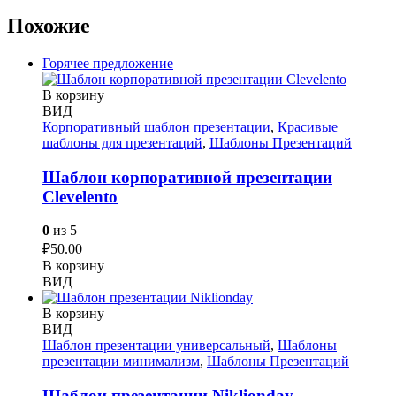
Похожие
Горячее предложение
В корзину
ВИД
Корпоративный шаблон презентации
,
Красивые
шаблоны для презентаций
,
Шаблоны Презентаций
Шаблон корпоративной презентации
Сlevelento
0
из 5
₽
50.00
В корзину
ВИД
В корзину
ВИД
Шаблон презентации универсальный
,
Шаблоны
презентации минимализм
,
Шаблоны Презентаций
Шаблон презентации Niklionday