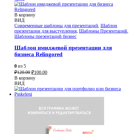
В корзину
ВИД
Современные шаблоны для презентаций
,
Шаблон
презентации для выступления
,
Шаблоны Презентаций
,
Шаблоны презентаций бизнес
Шаблон имиджевой презентации для
бизнеса Relingored
0
из 5
Первоначальная
Текущая
₽
120.00
₽
100.00
цена
цена:
В корзину
составляла
₽100.00.
ВИД
₽120.00.