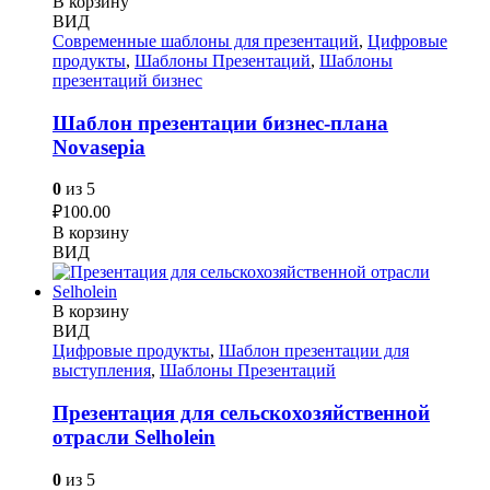
В корзину
ВИД
Современные шаблоны для презентаций
,
Цифровые
продукты
,
Шаблоны Презентаций
,
Шаблоны
презентаций бизнес
Шаблон презентации бизнес-плана
Novasepia
0
из 5
₽
100.00
В корзину
ВИД
В корзину
ВИД
Цифровые продукты
,
Шаблон презентации для
выступления
,
Шаблоны Презентаций
Презентация для сельскохозяйственной
отрасли Selholein
0
из 5