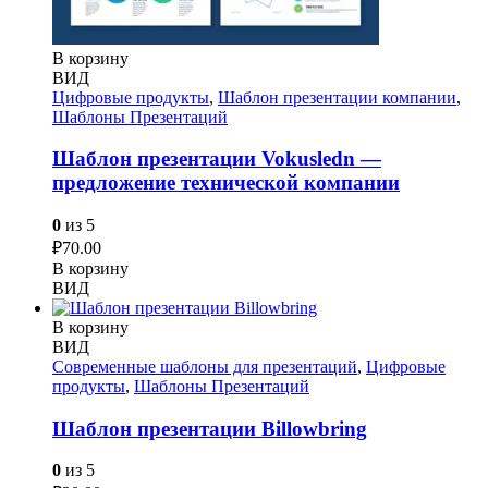
В корзину
ВИД
Цифровые продукты
,
Шаблон презентации компании
,
Шаблоны Презентаций
Шаблон презентации Vokusledn —
предложение технической компании
0
из 5
₽
70.00
В корзину
ВИД
В корзину
ВИД
Современные шаблоны для презентаций
,
Цифровые
продукты
,
Шаблоны Презентаций
Шаблон презентации Billowbring
0
из 5