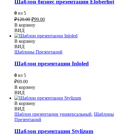
Шаблон бизнес презентации Eloberliot
0
из 5
Первоначальная
Текущая
₽
120.00
₽
99.00
цена
цена:
В корзину
составляла
₽99.00.
ВИД
₽120.00.
В корзину
ВИД
Шаблоны Презентаций
Шаблон презентации Inloled
0
из 5
₽
69.00
В корзину
ВИД
В корзину
ВИД
Шаблон презентации универсальный
,
Шаблоны
Презентаций
Шаблон презентации Stylizum