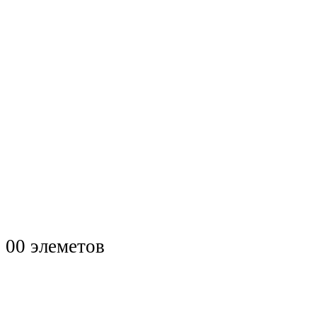
0
0 элеметов