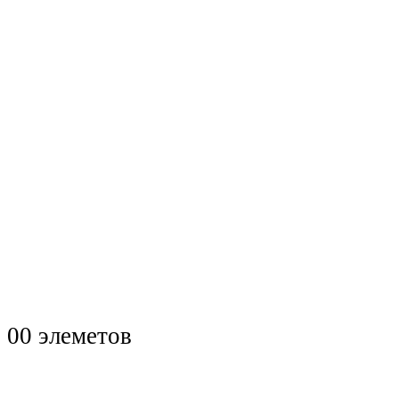
0
0 элеметов