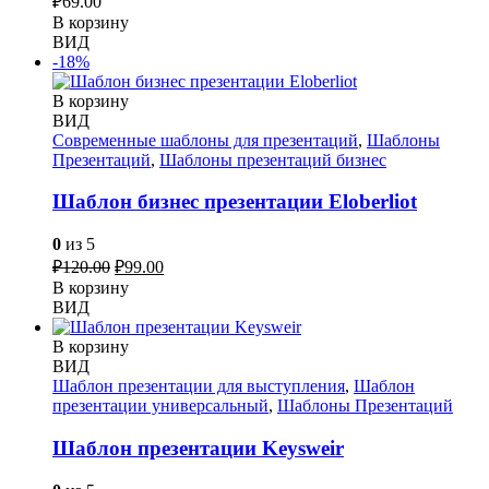
₽
69.00
В корзину
ВИД
-18%
В корзину
ВИД
Современные шаблоны для презентаций
,
Шаблоны
Презентаций
,
Шаблоны презентаций бизнес
Шаблон бизнес презентации Eloberliot
0
из 5
Первоначальная
Текущая
₽
120.00
₽
99.00
цена
цена:
В корзину
составляла
₽99.00.
ВИД
₽120.00.
В корзину
ВИД
Шаблон презентации для выступления
,
Шаблон
презентации универсальный
,
Шаблоны Презентаций
Шаблон презентации Keysweir