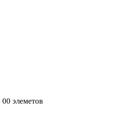
0
0 элеметов