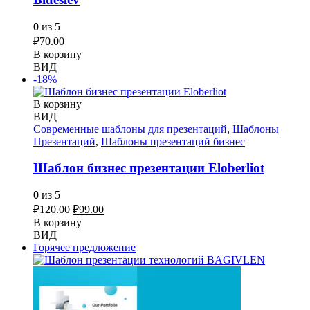
0
из 5
₽
70.00
В корзину
ВИД
-18%
В корзину
ВИД
Современные шаблоны для презентаций
,
Шаблоны
Презентаций
,
Шаблоны презентаций бизнес
Шаблон бизнес презентации Eloberliot
0
из 5
Первоначальная
Текущая
₽
120.00
₽
99.00
цена
цена:
В корзину
составляла
₽99.00.
ВИД
₽120.00.
Горячее предложение