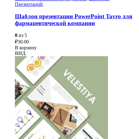
Презентаций
Шаблон презентации PowerPoint Tavro для
фармацевтической компании
0
из 5
₽
30.00
В корзину
ВИД