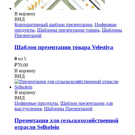
В корзину
ВИД
Корпоративный шаблон презентации
,
Цифровые
продукты
,
Шаблоны презентации товара
,
Шаблоны
Презентаций
Шаблон презентации товара Velestiya
0
из 5
₽
70.00
В корзину
ВИД
В корзину
ВИД
Цифровые продукты
,
Шаблон презентации для
выступления
,
Шаблоны Презентаций
Презентация для сельскохозяйственной
отрасли Selholein