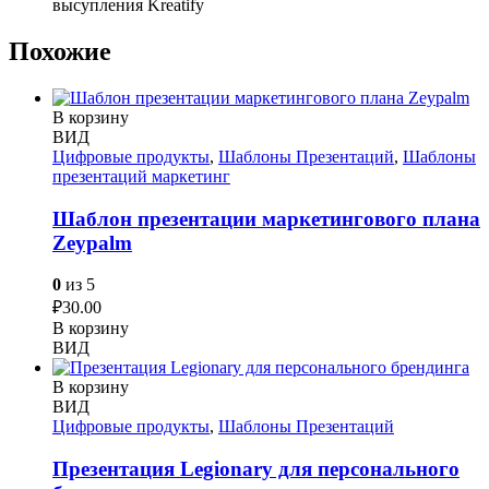
высупления Kreatify
Похожие
В корзину
ВИД
Цифровые продукты
,
Шаблоны Презентаций
,
Шаблоны
презентаций маркетинг
Шаблон презентации маркетингового плана
Zeypalm
0
из 5
₽
30.00
В корзину
ВИД
В корзину
ВИД
Цифровые продукты
,
Шаблоны Презентаций
Презентация Legionary для персонального