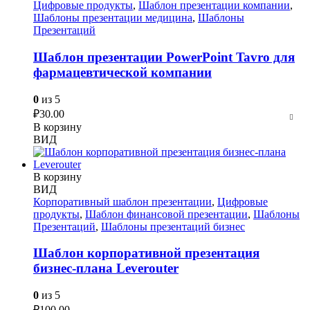
Цифровые продукты
,
Шаблон презентации компании
,
Шаблоны презентации медицина
,
Шаблоны
Презентаций
Шаблон презентации PowerPoint Tavro для
фармацевтической компании
0
из 5
₽
30.00
В корзину
ВИД
В корзину
ВИД
Корпоративный шаблон презентации
,
Цифровые
продукты
,
Шаблон финансовой презентации
,
Шаблоны
Презентаций
,
Шаблоны презентаций бизнес
Шаблон корпоративной презентация
бизнес-плана Leverouter
0
из 5
₽
100.00