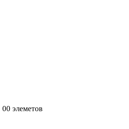
0
0 элеметов